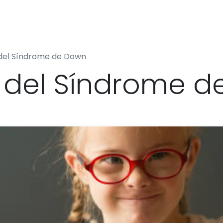
os
Preguntas frecuentes
Foro
Cursos
Tienda
Bl
 del Síndrome de Down
l del Síndrome 